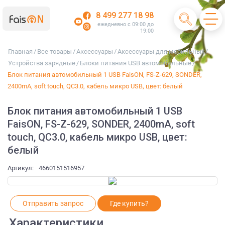
8 499 277 18 98
ежедневно с 09:00 до
19:00
Главная
/
Все товары
/
Аксессуары
/
Аксессуары для мобильных
/
Устройства зарядные
/
Блоки питания USB автомобильные
/
Блок питания автомобильный 1 USB FaisON, FS-Z-629, SONDER,
2400mA, soft touch, QC3.0, кабель микро USB, цвет: белый
Блок питания автомобильный 1 USB
FaisON, FS-Z-629, SONDER, 2400mA, soft
touch, QC3.0, кабель микро USB, цвет:
белый
Артикул:
4660151516957
Отправить запрос
Где купить?
Характеристики