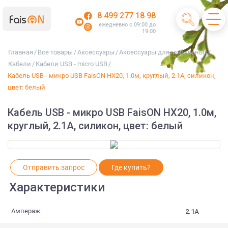
8 499 277 18 98
ежедневно с 09:00 до
19:00
Главная
/
Все товары
/
Аксессуары
/
Аксессуары для мобильных
/
Кабели
/
Кабели USB - micro USB
/
Кабель USB - микро USB FaisON HX20, 1.0м, круглый, 2.1A, силикон,
цвет: белый
Кабель USB - микро USB FaisON HX20, 1.0м,
круглый, 2.1A, силикон, цвет: белый
Отправить запрос
Где купить?
Характеристики
Ампераж:
2.1A