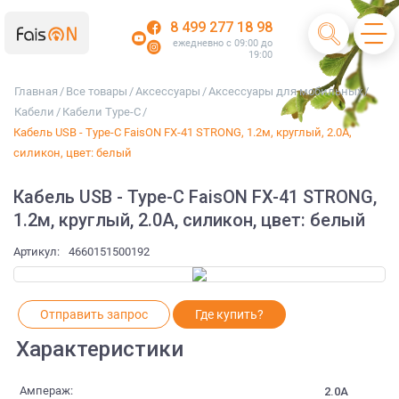
8 499 277 18 98
ежедневно с 09:00 до
19:00
Главная
/
Все товары
/
Аксессуары
/
Аксессуары для мобильных
/
Кабели
/
Кабели Type-C
/
Кабель USB - Type-C FaisON FX-41 STRONG, 1.2м, круглый, 2.0A,
силикон, цвет: белый
Кабель USB - Type-C FaisON FX-41 STRONG,
1.2м, круглый, 2.0A, силикон, цвет: белый
Артикул:
4660151500192
Отправить запрос
Где купить?
Характеристики
Ампераж:
2.0A