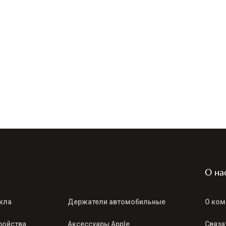
О на
кла
Держатели автомобильные
О ком
ройства
Аксессуары Apple
Связа