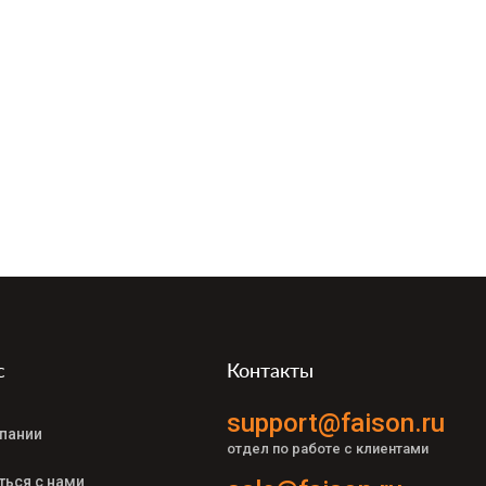
с
Контакты
support@faison.ru
пании
отдел по работе с клиентами
ться с нами