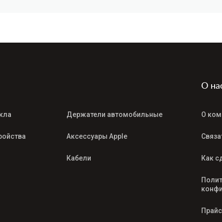
О на
кла
Держатели автомобильные
О ком
ройства
Аксессуары Apple
Связа
Кабели
Как с
Полит
конфи
Прайс