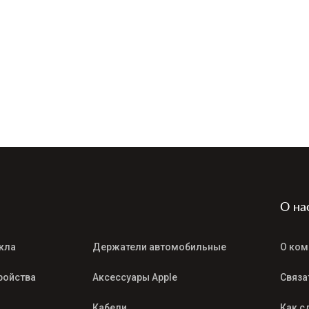
О на
кла
Держатели автомобильные
О ком
ройства
Аксессуары Apple
Связа
Кабели
Как с