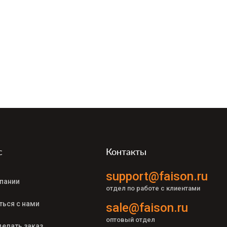
с
Контакты
support@faison.ru
пании
отдел по работе с клиентами
ться с нами
sale@faison.ru
оптовый отдел
делать заказ