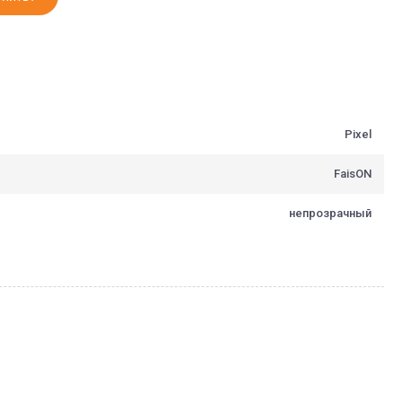
Pixel
FaisON
непрозрачный