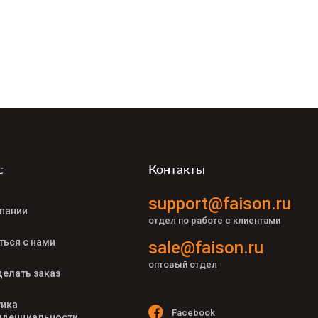
с
Контакты
support@faison.ru
пании
отдел по работе с клиентами
ться с нами
sale@faison.ru
оптовый отдел
делать заказ
ика
Facebook
денциальности