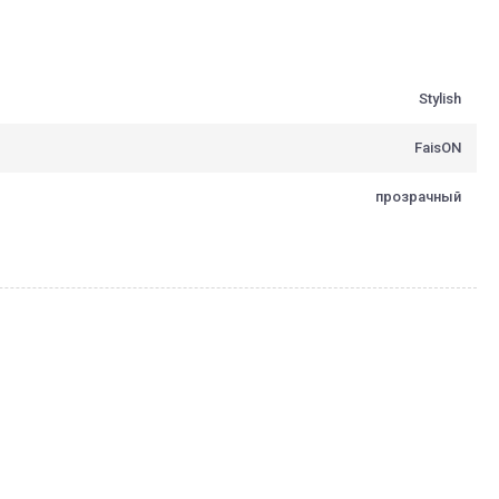
Stylish
FaisON
прозрачный