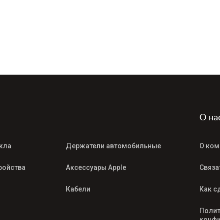
О на
кла
Держатели автомобильные
О ком
ройства
Аксессуары Apple
Связа
Кабели
Как с
Полит
конфи